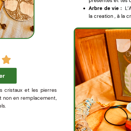
présentes et tes 
Arbre de vie :
L’
la creation , à la c
er
 cristaux et les pierres
et non en remplacement,
ls.